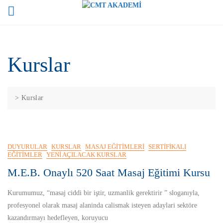
Skip
to
content
Kurslar
>
Kurslar
DUYURULAR
KURSLAR
MASAJ EĞITIMLERI
SERTIFIKALI
EĞITIMLER
YENI AÇILACAK KURSLAR
M.E.B. Onaylı 520 Saat Masaj Eğitimi Kursu
Kurumumuz, “masaj ciddi bir iştir, uzmanlik gerektirir ” sloganıyla,
profesyonel olarak masaj alaninda calismak isteyen adaylari sektöre
kazandırmayı hedefleyen, koruyucu