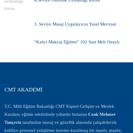
3. Seviye Masaj Uygulayıcısı Yasal Mevzuat
“Kalıcı Makyaj Eğitimi” 102 Saat Meb Onaylı
CMT AKADEMİ
T.C. Milli Eğitim Bakanlığı CMT Kişisel Gelişim ve Meslek
Kursları; eğitim sektöründe yıllardır bulunan
Cenk Mehmet
Tunçeriz
tarafından masaj ve güzellik alanında çalışabilecek
kalifiye personel yetiştirme üzerine kurulmuş bir masör, masöz,